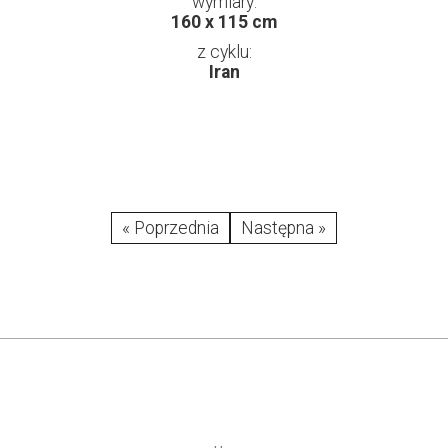
wymiary:
160 x 115 cm
z cyklu:
Iran
« Poprzednia
Następna »